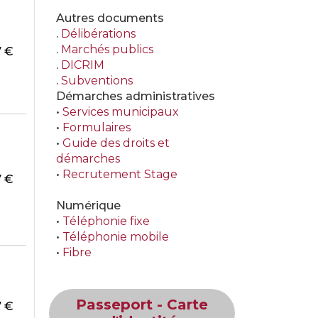
Autres documents
.
Délibérations
.
Marchés publics
47 €
.
DICRIM
.
Subventions
Démarches administratives
•
Services municipaux
•
Formulaires
•
Guide des droits et
démarches
•
Recrutement Stage
47 €
Numérique
•
Téléphonie fixe
•
Téléphonie mobile
•
Fibre
Passeport - Carte
47 €