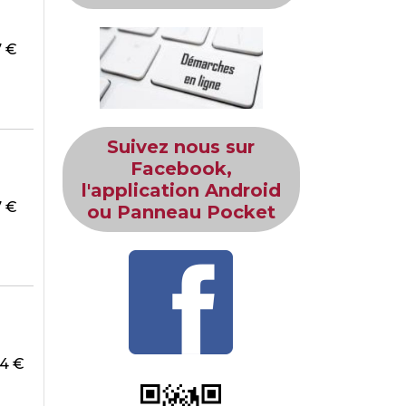
47 €
Suivez nous sur
Facebook,
l'application Android
47 €
ou Panneau Pocket
74 €