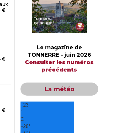
eaux
74 €
Le magazine de
TONNERRE - juin 2026
74 €
Consulter les numéros
précédents
La météo
+
23
74 €
°
C
+
28°