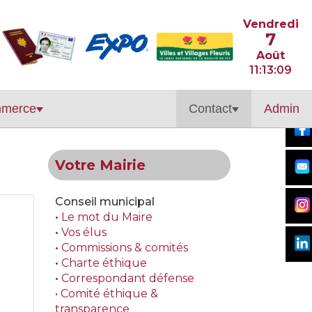
Vendredi
7
Août
11:13:10
merce
Contact
Admin
Votre Mairie
Conseil municipal
•
Le mot du Maire
•
Vos élus
•
Commissions & comités
•
Charte éthique
•
Correspondant défense
•
Comité éthique &
transparence