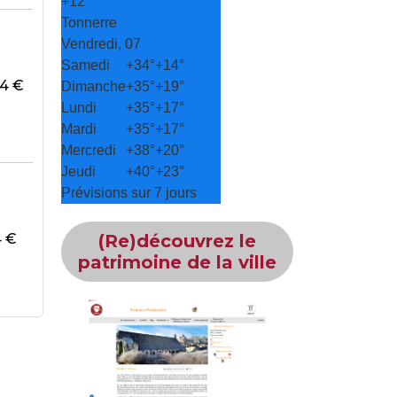
+
12°
Tonnerre
Vendredi, 07
Samedi
+
34°
+
14°
74 €
Dimanche
+
35°
+
19°
Lundi
+
35°
+
17°
Mardi
+
35°
+
17°
Mercredi
+
38°
+
20°
Jeudi
+
40°
+
23°
Prévisions sur 7 jours
(Re)découvrez le
74 €
patrimoine de la ville