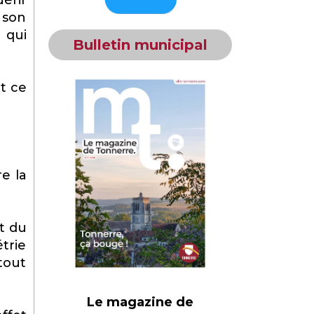
érir
 son
 qui
Bulletin municipal
t ce
e la
t du
trie
tout
Le magazine de