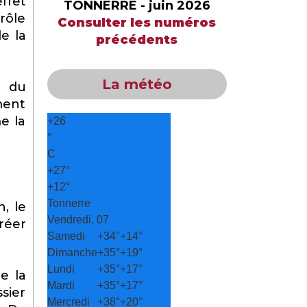
ffet
TONNERRE - juin 2026
rôle
Consulter les numéros
e la
précédents
La météo
n du
ment
me la
+
26
°
C
+
27°
+
12°
Tonnerre
, le
Vendredi, 07
réer
Samedi
+
34°
+
14°
Dimanche
+
35°
+
19°
Lundi
+
35°
+
17°
e la
Mardi
+
35°
+
17°
ssier
Mercredi
+
38°
+
20°