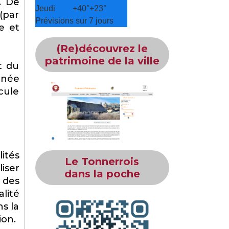
. De
Jeudi
+
40°
+
23°
 (par
Prévisions sur 7 jours
e et
(Re)découvrez le
patrimoine de la ville
t du
gnée
cule
ités
Le Tonnerrois
iser
dans la poche
 des
alité
s la
ion.