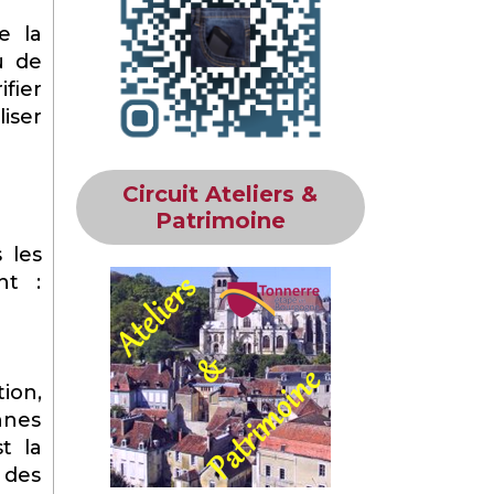
e la
u de
ifier
iser
Circuit Ateliers &
Patrimoine
 les
nt :
ion,
nnes
t la
 des