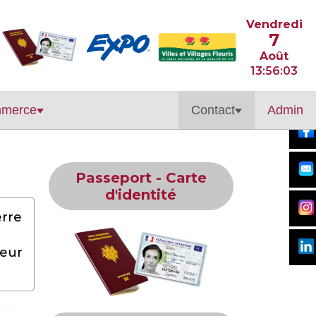
Vendredi
7
Août
13:56:04
merce
Contact
Admin
Passeport - Carte
d'identité
erre
leur