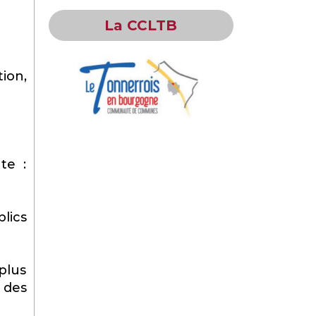
La CCLTB
tion,
te :
lics
plus
e des