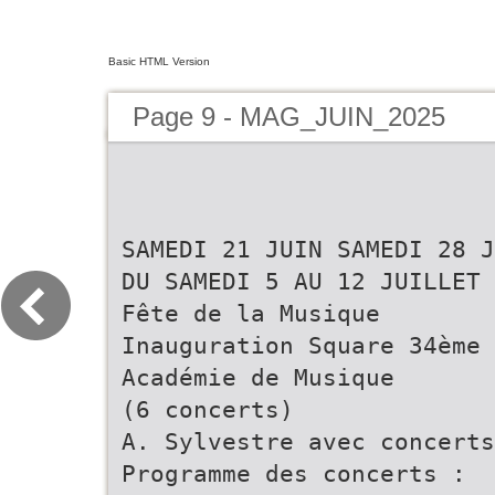
Basic HTML Version
Page 9 - MAG_JUIN_2025
SAMEDI 21 JUIN SAMEDI 28 JUIN DU SAMEDI 5 AU 12 JUILLET Fête de la Musique Inauguration Square 34ème Académie de Musique (6 concerts) A. Sylvestre avec concerts Programme des concerts : A partir de 16h00 A partir de 14h30 • 9/07 - 11h : Place Marguerite de Bourgogne Square A. Sylvestre Déambulation (rue F. Mitterrand) FÊTE DE LA MUSIQUESAMEDI 21 JUIN 16-h • 9/07 – 20h30 PLACE MARGUERITE DE BOURGOGNE21h DIMANCHE 29 JUIN Concert des professeurs TONNERRE Vide-greniers du CSE Leclerc Tonnerre à Epineuil 8h00 — Parking Ccial Leclerc • 10/07 - 20h30 : Concert de l’OHVT JUILLET au conservatoire VENDREDI 5 JUILLET Vernissage exposition • 11/07 - 17h : Concert des ensembles de Christine Deschamps au conservatoire 18h00 — Espace Marland • 12/07 - 16h : Durée exposition : Concert de clôture du 3 au 26 juillet 2025 au conservatoire 16h Jeunes du conservatoire Le BDE de Créasup 19h30 VENDREDI 5 JUILLET 3 4 ème 16h30 Brass Brand New Blood 20h Vernissage des expositions 18h30 Groupe Musiques actuelles ACADÉMIE HAMAC spectacle Live Music Country 21h d'été DE MUSIQUE 16h à 21h — Café des Glaces DE TONNERRE MERCREDI 25 JUIN Fête de l'AST Judo Durée exposition : Concerts du 5 juillet au 5 octobre 2025 18h30 — Dojo du gymnase A. Sam. 11h-18h, Dim. 14h-18h MERCREDI 9 JUILLET — 11H00 Minard Déambulation en centre-ville VENDREDI 27 JUIN MERCREDI 9 JUILLET — 20H30 Fête de l'association Concert des professeurs Pierres Pôle et Compagnie Domaine de l’Abbaye du Petit Quincy – Epineuil Ressourcerie de 13h30 à 18h JEUDI 10 JUILLET — 20H30 rue A. Briand Concert de l’Orchestre d’Harmonie Concert de 19h à 23h de la Ville de Tonnerre à la Capitainerie Cour du Conservatoire ou Gymnase Abel Minard VENDREDI 11 JUILLET — 17H00 Concert des ensembles Cour du Conservatoire ou Gymnase Abel Minard SAMEDI 12 JUILLET — 16H00 Concert de clôture Cour du Conservatoire ou Gymnase Abel Minard Print designer - 02 48 75 00 93 • Ne pas jeter sur la voie publique Inscrivez-vous ! Ville de Tonnerre www.ville-tonnerre.com Académie de musique Pétanque Focus sur le concours régional de pétanque ! Après un retour t