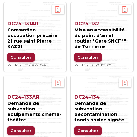
DC24-131AR
DC24-132
Convention
Mise en accessibilité
occupation précaire
du point d'arrêt
21 rue saint Pierre
routier "Gare SNCF""
KAZ21
de Tonnerre
Consulter
Consulter
Publié le : 25/06/2024
Publié le : 05/01/2025
DC24-133AR
DC24-134
Demande de
Demande de
subvention
subvention
équipements cinéma-
décontamination
théâtre
fonds ancien signée
Consulter
Consulter